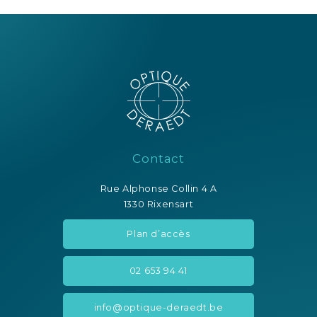
Contact
Rue Alphonse Collin 4 A
1330 Rixensart
Plan d’accès
02 653 94 41
info@optique-deraedt.be